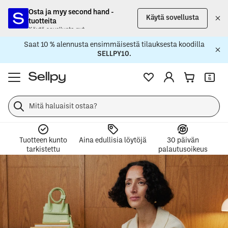
Osta ja myy second hand -
Käytä sovellusta
tuotteita
Käytä sovellusta nyt
Saat 10 % alennusta ensimmäisestä tilauksesta koodilla
SELLPY10.
Osta
ja
myy
second
handia
helposti
Tuotteen kunto
Aina edullisia löytöjä
30 päivän
tarkistettu
palautusoikeus
Sellpyllä