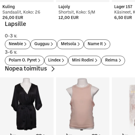
Kuling
Lajoly
Lager 157
Sandaalit, Koko: 26
Shortsit, Koko: S/M
Käsineet, 
26,00 EUR
12,00 EUR
6,50 EUR
Lapsille
0-3 v.
Newbie
Gugguu
Metsola
Name It
3-6 v.
Polarn O. Pyret
Lindex
Mini Rodini
Reima
Nopea toimitus