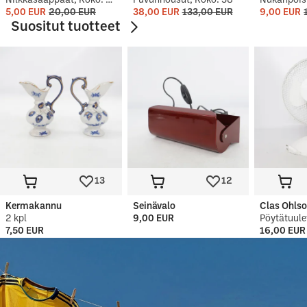
Nilkkasaappaat, Koko: 42
Puvunhousut, Koko: 38
Nukanpois
5,00 EUR
20,00 EUR
38,00 EUR
133,00 EUR
9,00 EUR
Suositut tuotteet
13
12
Kermakannu
Seinävalo
Clas Ohls
2 kpl
9,00 EUR
Pöytätuule
7,50 EUR
16,00 EUR