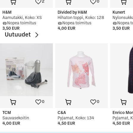
2
0
H&M
Divided by H&M
Kunert
Aamutakki, Koko: XS
Hihaton toppi, Koko: 128
Nopea toimitus
Nopea toimitus
Nopea t
3,50 EUR
4,00 EUR
3,50 EUR
Uutuudet
0
0
TCM
C&A
Enrico Mor
Sauvasekoitin
Pyjamat, Koko: 134
Pyjamat, 
4,00 EUR
4,50 EUR
4,50 EUR