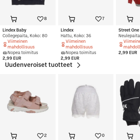
8
7
Lindex Baby
Lindex
Street One
Collegepaita, Koko: 80
Hattu, Koko: 36
Neulepaita
Viimeinen
Viimeinen
Viimein
mahdollisuus
mahdollisuus
mahdoll
Nopea toimitus
Nopea toimitus
2,99 EUR
2,99 EUR
2,99 EUR
Uudenveroiset tuotteet
2
0