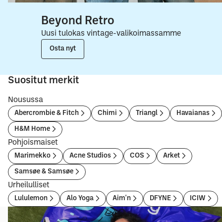
Beyond Retro
Uusi tulokas vintage-valikoimassamme
Osta nyt
Suositut merkit
Nousussa
Abercrombie & Fitch
Chimi
Triangl
Havaianas
H&M Home
Pohjoismaiset
Marimekko
Acne Studios
COS
Arket
Samsøe & Samsøe
Urheilulliset
Lululemon
Alo Yoga
Aim'n
DFYNE
ICIW