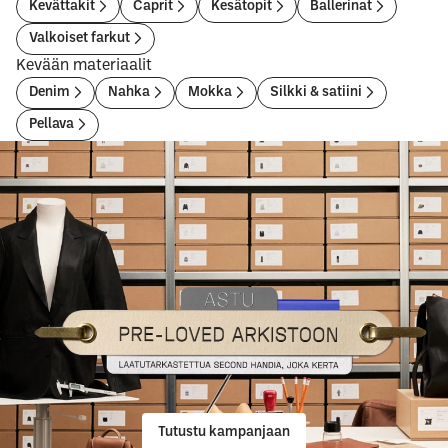
Kevättakit
Caprit
Kesätopit
Ballerinat
Valkoiset farkut
Kevään materiaalit
Denim
Nahka
Mokka
Silkki & satiini
Pellava
Tutustu kampanjaan