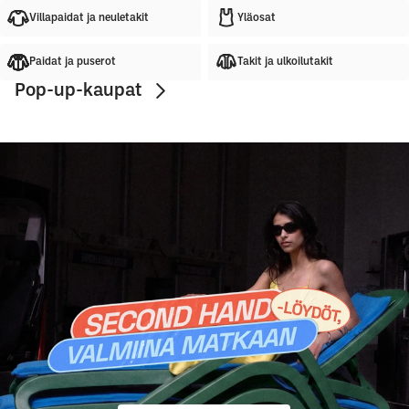
Villapaidat ja neuletakit
Yläosat
Paidat ja puserot
Takit ja ulkoilutakit
Pop-up-kaupat
Lovisa Barkman
Philine Roepstorff
Linnea W