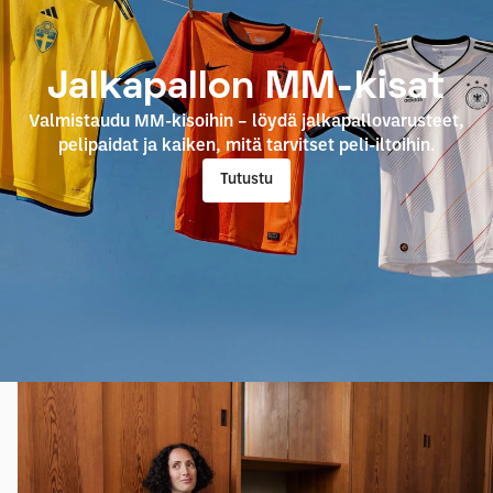
Jalkapallon MM-kisat
Valmistaudu MM-kisoihin – löydä jalkapallovarusteet,
pelipaidat ja kaiken, mitä tarvitset peli-iltoihin.
Tutustu